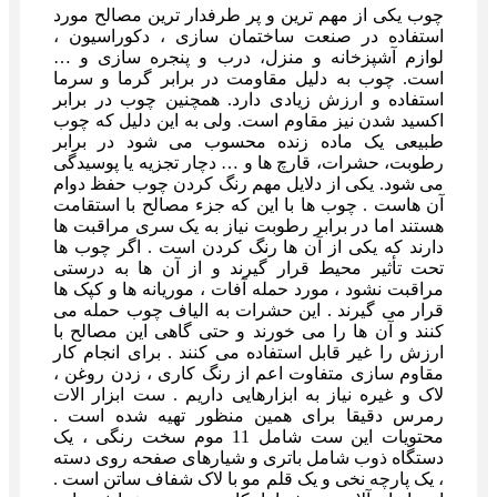
چوب یکی از مهم ترین و پر طرفدار ترین مصالح مورد
استفاده در صنعت ساختمان سازی ، دکوراسیون ،
لوازم آشپزخانه و منزل، درب و پنجره سازی و …
است. چوب به دلیل مقاومت در برابر گرما و سرما
استفاده و ارزش زیادی دارد. همچنین چوب در برابر
اکسید شدن نیز مقاوم است. ولی به این دلیل که چوب
طبیعی یک ماده زنده محسوب می شود در برابر
رطوبت، حشرات، قارچ ها و … دچار تجزیه یا پوسیدگی
می شود. یکی از دلایل مهم رنگ کردن چوب حفظ دوام
آن هاست . چوب‌ ها با این که جزء مصالح با استقامت
هستند اما در برابر رطوبت نیاز به یک سری مراقبت‌ ها
دارند که یکی از آن‌ ها رنگ‌ کردن است . اگر چوب‌ ها
تحت‌ تأثیر محیط قرار گیرند و از آن‌ ها به‌ درستی
مراقبت نشود ، مورد حمله آفات ، موریانه‌ ها و کپک‌ ها
قرار می‌ گیرند . این حشرات به الیاف چوب حمله می‌
کنند و آن‌ ها را می‌ خورند و حتی گاهی این مصالح با
ارزش را غیر قابل‌ استفاده می‌ کنند . برای انجام کار
مقاوم سازی متفاوت اعم از رنگ کاری ، زدن روغن ،
لاک و غیره نیاز به ابزارهایی داریم . ست ابزار الات
رمرس دقیقا برای همین منظور تهیه شده است .
محتویات این ست شامل 11 موم سخت رنگی ، یک
دستگاه ذوب شامل باتری و شیارهای صفحه روی دسته
، یک پارچه نخی و یک قلم مو با لاک شفاف ساتن است .