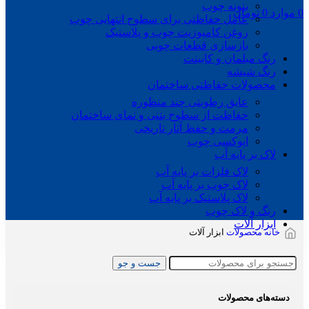
بتونه چوب
0
موارد
0
تومان
عامل حفاظتی برای سطوح انتهایی چوب
روغن کامپوزیت چوب و پلاستیک
بازسازی قطعات چوبی
رنگ مبلمان و کابینت
رنگ شیشه
محصولات حفاظتی ساختمان
عایق رطوبتی چند منظوره
حفاظت از سطوح بتنی و نمای ساختمان
مرمت و حفظ آثار تاریخی
اپوکسی چوب
لاک بر پایه آب
لاک فلزات بر پایه آب
لاک چوب بر پایه آب
لاک پلاستیک بر پایه آب
رنگ و لاک چوب
ابزار آلات
خانه
محصولات
ابزار آلات
جست و جو
دسته‌های محصولات