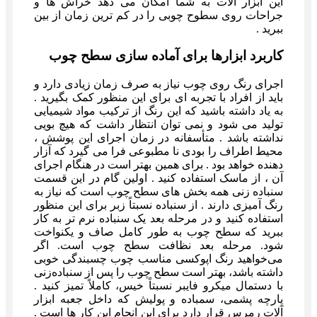
این ابزار آلات به شما امکان می دهد خراش ها و
جراحات روی سطوح چوبی را در کم ترین زمان از بین
ببرید .
کاربرد ابزارها برای آماده سازی سطح چوب
اجرای رنگ روی چوب نیاز به‌ صرف زمان زیادی دارد و
باید از افراد با تجربه ای برای این منظور کمک بگیرید .
به یاد داشته باشید که این رنگ از ترکیب مواد شیمیایی
تولید می‌ شود و نمی‌ توان انتظار داشت که هیچ بویی
نداشته باشد . متأسفانه در زمان اجرای این پوشش ،
محیط اطراف را بودی نا مطبوعی فرا می‌ گیرد که آزار
دهنده خواهد بود . برای همین بهتر است در هنگام اجرای
آن ، از ماسک استفاده کنید . اولین گام در این قسمت
سنباده‌ زنی همه بخش‌ های سطح چوب است که نیاز به
رنگ‌ آمیزی دارند . از سنباده نسبتاً زبر برای این منظور
استفاده کنید و در مرحله بعد یک سنباده نرم‌ تر به کار
ببرید که سطح چوب به طور کامل صاف و یکنواخت
شود. مرحله بعد نظافت سطح چوب است. اگر
می‌خواهید رنگ اپوکسی مناسب چوب چسبندگی خوبی
داشته باشد، بهتر است سطح چوب را پس از سنباده‌زنی
با دستمال میکرو فایبر نسبتاً خیس، کاملاً تمیز کنید .
پارچه پشمی، سمباده و پولیش که داخل جعبه ابزار
آلات رمرس قرار دارد برای این انجام این کار ها است .