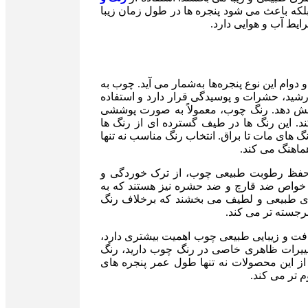
بلکه باعث می شود پنجره ها در طول زمان زیبا
ایط آب و هوایی دارد.
وام این نوع پنجره‌ها به‌شمار می آید. چوب به
ید، حشرات و پوسیدگی قرار دارد و استفاده
هش دهد. رنگ چوب، معمولاً به صورت پوششی
ز نفوذ آب و اشعه UV محافظت می کند. این رنگ ها در طیف گسترده ای از رنگ ها
گ های مات تا براق. انتخاب رنگ مناسب نه تنها
ماهنگ می کند.
حفظ رطوبت طبیعی چوب، از ترک خوردگی و
 خواص ضد قارچ و ضد حشره نیز هستند که به
ی طبیعی و لطیف می بخشند که برخلاف رنگ
رجسته تر می کند.
بافت و زیبایی طبیعی چوب اهمیت بیشتری دارد،
 تغییرات ظاهری خاصی در رنگ چوب دارید، رنگ
ز این محصولات نه تنها طول عمر پنجره های
 تر می کند.