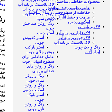
محصولات حفاظتی ساختمان
روغ
لاک پلاستیک بر پایه آب
عایق رطوبتی چند منظوره
و مق
لاک چوب بر پایه آب
حفاظت از سطوح بتنی و نمای ساختمان
رنگ و روغن محافظ چوب
مرمت و حفظ آثار تاریخی
رن
روغن سونا
اپوکسی چوب
رنگ روغن ضد خش
لاک بر پایه آب
چوب
رنگ 
لاک فلزات بر پایه آب
آستر چوب
عنو
لاک چوب بر پایه آب
آستر کفپوش
از 
لاک پلاستیک بر پایه آب
چوبی
رنگ و لاک چوب
آستر پارکت
موجو
ابزار آلات
روغن جلای چوب
به چ
عامل حفاظتی برای
سطوح انتهایی چوب
روغ
رنگ و روغن های
پوس
فضای بیرونی
حفا
رنگ و روغن
های
نمای چوبی
رنگ و روغن
انتخ
اسکلت چوبی
روغ
آستر بلوک
های
چوبی
چوبی
رنگ و روغن
تایل چوبی
حفا