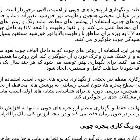
ت و نگهداری از پنجره های چوبی از اهمیت بالایی برخوردار است، زیر
برابر عوامل محیطی همچون رطوبت، نور خورشید، تغییرات دما، و حشر
ره های چوبی، استفاده از پوشش های محافظ مانند رنگ و روغن ه
لایه ای محافظ عمل می
اشعه UV به ویژه برای مناطق با رطوبت بالا یا نور خورشید مستقیم بس
وسیدگی چوب جلوگیری می کنند.
وه بر این، استفاده از روغن های چوب که به داخل الیاف چوب نفوذ 
ه و از خشک شدن و ترک خوردن آن جلوگیری کند. این روغن ها همچنی
 می کنند. برای نگهداری بهتر، توصیه می شود که هر چند سال یک بار 
فه شود تا حفاظت کامل و مستمری ایجاد شود.
کاری منظم نیز بخشی از نگهداری پنجره های چوبی است. استفاده از پ
ن سطح پنجره ها، بدون آسیب رساندن به پوشش های محافظ، از تجمع 
 همچنین، بررسی دوره ای برای شناسایی نشانه های اولیه آسیب مانند
ز مشکلات جدی تر جلوگیری کند.
هایت، حفظ و نگهداری منظم از پنجره های چوبی نه تنها به افزایش طو
 را نیز در طول زمان حفظ می کند و در نتیجه ارزش کلی ملک را افزای
ه رنگ کاری پنجره چوبی
 کاری پنجره چوبی فرآیندی است که نه تنها به زیبایی و جذابیت ظاه