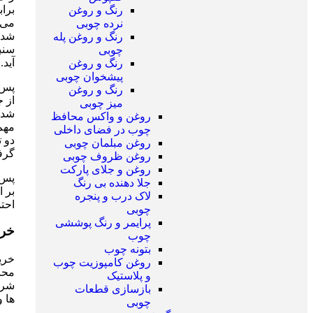
برا
رنگ و روغن
می 
نرده چوبی
شده
رنگ و روغن پله
سنب
چوبی
آید.
رنگ و روغن
پیشخوان چوبی
پس ا
رنگ و روغن
از 
میز چوبی
شدن
روغن و واکس محافظ
مهم 
چوب در فضای داخلی
دو ت
روغن مبلمان چوبی
گرف
روغن ظروف چوبی
روغن و جلای پارکت
پس ا
جلا دهنده بی رنگ
بر ا
لاک درب و پنجره
احتم
چوبی
پرایمر و رنگ پوششی
خری
چوب
بتونه چوب
خری
روغن کامپوزیت چوب
محا
و پلاستیک
شرا
بازسازی قطعات
ها و رو
چوبی