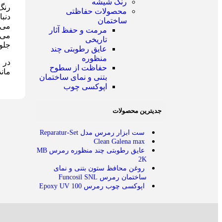
رنگ شیشه
رنگ 
محصولات حفاظتی
دنب
ساختمان
می 
مرمت و حفظ آثار
می 
تاریخی
جلو
عایق رطوبتی چند
منظوره
در 
حفاظت از سطوح
ماند
بتنی و نمای ساختمان
اپوکسی چوب
جدیترین محصولات
ست ابزار رمرس مدل Reparatur-Set
Clean Galena max
عایق رطوبتی چند منظوره رمرس MB
2K
روغن محافظ ستون بتنی و نمای
ساختمان رمرس Funcosil SNL
اپوکسی چوب رمرس Epoxy UV 100