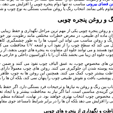
ن فضای بیرونی
مناسب نه تنها دوام پنجره چوبی را افزایش می دهد، 
اوم باقی بمانند. انتخاب رنگ یا روغن مناسب بستگی به نوع چوب و شر
گ و روغن پنجره چوبی
و روغن پنجره چوبی یکی از مهم ترین مراحل نگهداری و حفظ زیبایی و د
ان ماده ای طبیعی، در معرض خطرات مختلفی مانند رطوبت، نور خورش
رنگ و روغن مناسب می تواند این آسیب ها را به طور چشمگیری کا
عمل می کند که سطح چوب را ا
د هستند و می توانند جلوه ای متفاوت به پنجره های چوبی بدهند، از رن
وب جلوه ای زیبا می بخشد بلکه آن را با دکوراسیون داخلی و خارجی ه
ن های مخصوص چوب، به عمق الیاف چوب نفوذ می کنند و ضمن 
ته پوسته شدن آن جلوگیری می کنند. روغن های چوب معمولاً دارای
ظت بیشتر چوب کمک می کنند. همچنین این روغن ها به چوب ظاهر
 پوششی، بافت و نقوش طبیعی چوب را پنهان نمی کند، بلکه آن ها را ب
اب بین رنگ و روغن به نیازها و ترجیحات فرد بستگی دارد. اگر حفظ 
ن گزینه‌ی مناسبی است. اما اگر نیاز به محافظت بیشتر و یا ایجاد
 مخصوص چوب انتخاب بهتری خواهند بود. در نهایت، استفاده منظم ا
 را افزایش می دهد بلکه آن ها را در برابر شرایط نامساعد جوی مقاوم
ظت و نگهداری از پنجره های چوبی