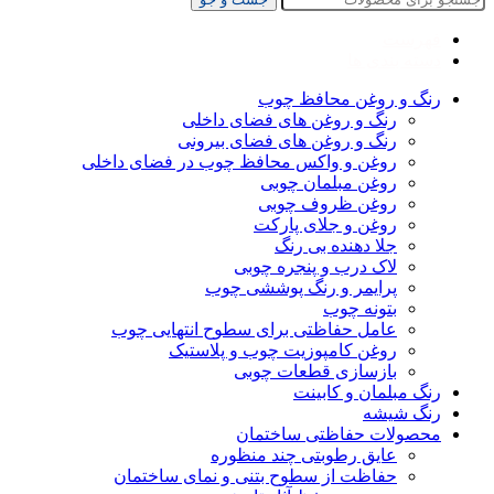
فهرست
دسته بندی ها
رنگ و روغن محافظ چوب
رنگ و روغن های فضای داخلی
رنگ و روغن های فضای بیرونی
روغن و واکس محافظ چوب در فضای داخلی
روغن مبلمان چوبی
روغن ظروف چوبی
روغن و جلای پارکت
جلا دهنده بی رنگ
لاک درب و پنجره چوبی
پرایمر و رنگ پوششی چوب
بتونه چوب
عامل حفاظتی برای سطوح انتهایی چوب
روغن کامپوزیت چوب و پلاستیک
بازسازی قطعات چوبی
رنگ مبلمان و کابینت
رنگ شیشه
محصولات حفاظتی ساختمان
عایق رطوبتی چند منظوره
حفاظت از سطوح بتنی و نمای ساختمان