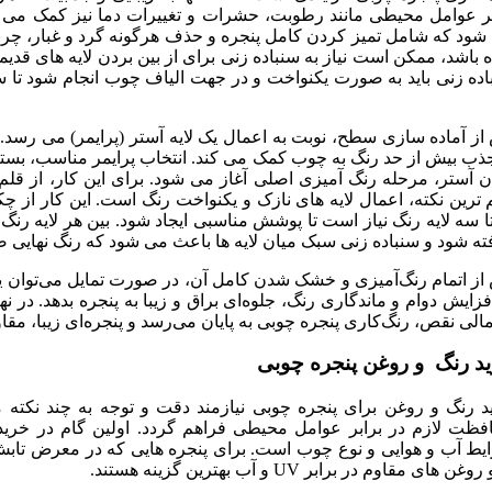
بر عوامل محیطی مانند رطوبت، حشرات و تغییرات دما نیز کمک می کن
شود که شامل تمیز کردن کامل پنجره و حذف هرگونه گرد و غبار، چربی
 باشد، ممکن است نیاز به سنباده زنی برای از بین بردن لایه های 
اده زنی باید به صورت یکنواخت و در جهت الیاف چوب انجام شود تا
ز آماده سازی سطح، نوبت به اعمال یک لایه آستر (پرایمر) می رسد. 
جذب بیش از حد رنگ به چوب کمک می کند. انتخاب پرایمر مناسب، بست
 آستر، مرحله رنگ آمیزی اصلی آغاز می شود. برای این کار، از قلم م
ترین نکته، اعمال لایه های نازک و یکنواخت رنگ است. این کار از چک
ا سه لایه رنگ نیاز است تا پوشش مناسبی ایجاد شود. بین هر لایه ر
ته شود و سنباده زنی سبک میان لایه ها باعث می شود که رنگ نهایی 
ز اتمام رنگ‌آمیزی و خشک شدن کامل آن، در صورت تمایل می‌توان یک 
فزایش دوام و ماندگاری رنگ، جلوه‌ای براق و زیبا به پنجره بدهد. در 
الی نقص، رنگ‌کاری پنجره چوبی به پایان می‌رسد و پنجره‌ای زیبا، مقاو
د رنگ و روغن پنجره چوبی
د رنگ و روغن برای پنجره چوبی نیازمند دقت و توجه به چند نکت
فظت لازم در برابر عوامل محیطی فراهم گردد. اولین گام در خرید،
یط آب و هوایی و نوع چوب است. برای پنجره هایی که در معرض تابش م
غن های مقاوم در برابر UV و آب بهترین گزینه هستند.