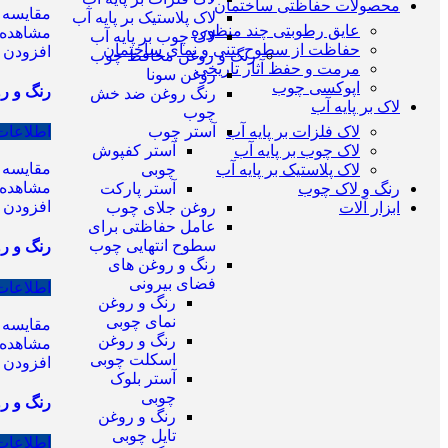
محصولات حفاظتی ساختمان
مقایسه
لاک پلاستیک بر پایه آب
عایق رطوبتی چند منظوره
مشاهده 
لاک چوب بر پایه آب
حفاظت از سطوح بتنی و نمای ساختمان
افزودن ب
رنگ و روغن محافظ چوب
مرمت و حفظ آثار تاریخی
روغن سونا
اپوکسی چوب
رنگ و روغن 
رنگ روغن ضد خش
لاک بر پایه آب
چوب
لاک فلزات بر پایه آب
اطلاعات
آستر چوب
لاک چوب بر پایه آب
آستر کفپوش
مقایسه
لاک پلاستیک بر پایه آب
چوبی
مشاهده 
رنگ و لاک چوب
آستر پارکت
افزودن ب
ابزار آلات
روغن جلای چوب
عامل حفاظتی برای
سطوح انتهایی چوب
رنگ و روغن چوبفضای ب
رنگ و روغن های
فضای بیرونی
اطلاعات
رنگ و روغن
نمای چوبی
مقایسه
رنگ و روغن
مشاهده 
اسکلت چوبی
افزودن ب
آستر بلوک
چوبی
رنگ و روغن 
رنگ و روغن
تایل چوبی
اطلاعات