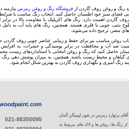
د رنگ و روغن روف گاردن از
فروشگاه رنگ و روغن رمرس
نیازمند د
ایی فضای سبز خود اطمینان حاصل کنید. انتخاب رنگ مناسب با شرایط 
ح بتنی، چوبی یا فلزی هستند. همچنین، رنگ های پایه آب به دلیل 
های مضر، ترجیح داده می‌شوند.
خاب روغن مناسب نیز برای حفظ و زیبایی عناصر چوبی روف گاردن
یت ضد آب و محافظت در برابر پوسیدگی و حشرات، به افزایش ط
ینان حاصل کنید که رنگ و روغن انتخابی با استانداردهای زیست مح
ی گیاهان و محیط زیست باشند. همچنین، به میزان پوشش دهی رنگ و ر
ند رنگ آمیزی و نگهداری روف گاردن به بهترین شکل انجام شود.
woodpaint.com
 رمرس در سال 1949 توسط آقای برنهارد رمرس در شهر لونینگن آلمان
021-88350095
 رنگ ها، روغن ها و لاک های مربوط به