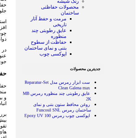
رنگ شیشه
حفا
محصولات حفاظتی
جلو
ساختمان
مرمت و حفظ آثار
است
تاریخی
افز
عایق رطوبتی چند
چوب
منظوره
دوا
حفاظت از سطوح
بتنی و نمای ساختمان
در ن
اپوکسی چوب
عنو
جوی
جدیترین محصولات
حفا
ست ابزار رمرس مدل Reparatur-Set
حفا
Clean Galena max
منظ
عایق رطوبتی چند منظوره رمرس MB
و ب
2K
انب
روغن محافظ ستون بتنی و نمای
ساختمان رمرس Funcosil SNL
بررس
اپوکسی چوب رمرس Epoxy UV 100
بیش
تقو
های 
اقدا