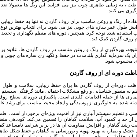
ظت ، به زیبایی ظاهری چوب نیز می افزایند. این رنگ ها معمولا ضد
گیری می کنند.
فاده از رنگ و روغن مناسب برای روف گاردن نه تنها به حفظ زیبایی
ایش طول عمر سازه های چوبی نیز می شود. برای انتخاب بهترین نوع 
 استفاده شده توجه کرد. همچنین، دوره ‌های منظم نگهداری و تجدید
م روف گاردن کمک کند.
تیجه، بهره‌گیری از رنگ و روغن مناسب در روف گاردن ها، علاوه بر ار
ان یک سرمایه گذاری بلندمدت در حفظ و نگهداری سازه های چوبی و 
 محسوب شود.
ظت دوره ای از روف گاردن
ظت دوره‌ای از روف گاردن ها برای حفظ زیبایی، سلامت و طول
م به منظور شناسایی و رفع مشکلات احتمالی مانند گرفتگی سیستم زه
یماری ها از جمله اقدامات کلیدی است. پاکسازی دوره‌ای سطح روف 
اشته شده، به جلوگیری از پوسیدگی و ایجاد محیط مناسب برای رشد عل
ی و تنظیم سیستم آبیاری نیز از اهمیت ویژه‌ای برخوردار است. اطمین
 از حد یا کمبود آب، سلامت گیاهان را تضمین می‌کند. کوددهی منظم
یت رشد گیاهان و افزایش مقاومت آن ها در برابر شرایط نامساعد 
خشک و بیمار، به بهبود تهویه و نوررسانی به گیاهان و حفظ شکل ظاهر
مات حفاظتی دوره‌ای، می‌توان از روف گاردن به عنوان یک فضای سبز 