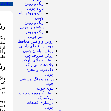
رنگ و روغن
اطلاعات
نرده چوبی
رنگ و روغن پله
چوبی
رنگ و روغن
رن
پیشخوان چوبی
رنگ و روغن
میز چوبی
رنگ
روغن و واکس محافظ
مقا
چوب در فضای داخلی
از ت
روغن مبلمان چوبی
را 
روغن ظروف چوبی
ظاهر
روغن و جلای پارکت
جلا دهنده بی رنگ
رن
لاک درب و پنجره
چوبی
رنگ
پرایمر و رنگ پوششی
که 
چوب
مراق
بتونه چوب
دوا
روغن کامپوزیت چوب
و پلاستیک
روغ
بازسازی قطعات
دست
چوبی
دما