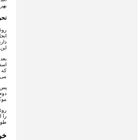
بهره
نحو
روغ
انجا
دار
این 
بعد
اسف
که 
می‌
دوم 
موک
روغ
را 
طور
خر