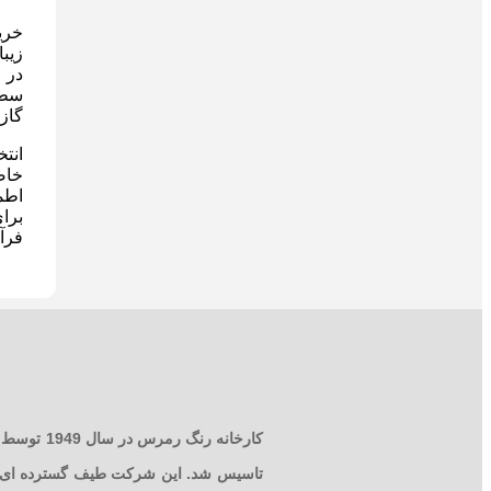
خری
زیب
سطو
گاز
انت
خاص
اطم
برا
فرآی
کارخانه رنگ
تاسیس شد. این شرکت طیف گسترده ای از