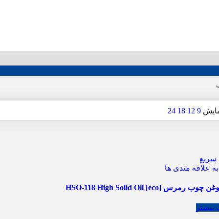
ایش
9
12
18
24
سریع
ه علاقه مندی ها
رمرس HSO-118 High Solid Oil [eco]
 بیشتر