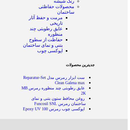
رنگ شیشه
محصولات حفاظتی
ساختمان
مرمت و حفظ آثار
تاریخی
عایق رطوبتی چند
منظوره
حفاظت از سطوح
بتنی و نمای ساختمان
اپوکسی چوب
جدیترین محصولات
ست ابزار رمرس مدل Reparatur-Set
Clean Galena max
عایق رطوبتی چند منظوره رمرس MB
2K
روغن محافظ ستون بتنی و نمای
ساختمان رمرس Funcosil SNL
اپوکسی چوب رمرس Epoxy UV 100