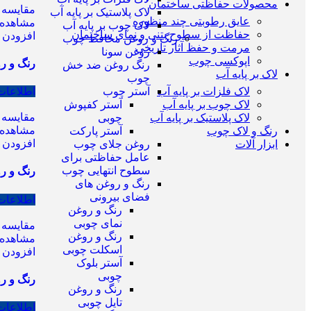
محصولات حفاظتی ساختمان
مقایسه
لاک پلاستیک بر پایه آب
عایق رطوبتی چند منظوره
مشاهده 
لاک چوب بر پایه آب
حفاظت از سطوح بتنی و نمای ساختمان
افزودن ب
رنگ و روغن محافظ چوب
مرمت و حفظ آثار تاریخی
روغن سونا
اپوکسی چوب
رنگ و روغن چوب ر
رنگ روغن ضد خش
لاک بر پایه آب
چوب
لاک فلزات بر پایه آب
اطلاعات
آستر چوب
لاک چوب بر پایه آب
آستر کفپوش
مقایسه
لاک پلاستیک بر پایه آب
چوبی
مشاهده 
رنگ و لاک چوب
آستر پارکت
افزودن ب
ابزار آلات
روغن جلای چوب
عامل حفاظتی برای
سطوح انتهایی چوب
رنگ و روغن 
رنگ و روغن های
فضای بیرونی
اطلاعات
رنگ و روغن
نمای چوبی
مقایسه
رنگ و روغن
مشاهده 
اسکلت چوبی
افزودن ب
آستر بلوک
چوبی
رنگ و روغن 
رنگ و روغن
تایل چوبی
اطلاعات