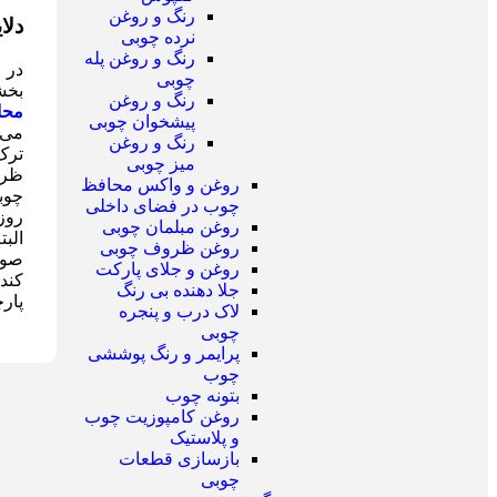
رنگ و روغن
دلا
نرده چوبی
رنگ و روغن پله
در 
چوبی
بخشن
رنگ و روغن
محا
پیشخوان چوبی
می 
رنگ و روغن
ترک 
میز چوبی
ظرو
روغن و واکس محافظ
چوبی
چوب در فضای داخلی
روز 
روغن مبلمان چوبی
الب
روغن ظروف چوبی
صورت
روغن و جلای پارکت
کند
جلا دهنده بی رنگ
پار
لاک درب و پنجره
چوبی
پرایمر و رنگ پوششی
چوب
بتونه چوب
روغن کامپوزیت چوب
و پلاستیک
بازسازی قطعات
چوبی