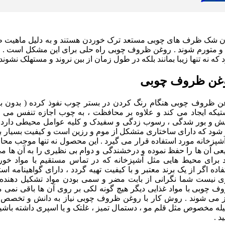
ن شک ظرف های چوبی مستعد ترک خوردن هستند و به دلیل ماهیت طب
 و متورم شوند . روغن ظروف چوبی راه حلی برای این مشکل است . ر
که نه تنها زیبا بمانند بلکه در طول زمان از بین نروند و مستهلک نشوند 
غن ظروف چوبی
ن ظروف چوبی هنگام رنگ کردن در بستر چوب نفوذ کرده ( بدون با
ستیکه ایجاد می کند و علاوه بر محافظت ، به چوب اجازه تنفس می د
ش و بور شدگی ، رسوب زدگی و سفیدک و کلیه عوامل محیطی دارد 
شود که دارای ساختاری متشکل از موم و رزین است و کیفیت بسیار با
آشپزخانه مورد استفاده قرار می گیرد . این محصول نه تنها موجب م
عی آن ها را حفظ نموده و درخشندگی و دوام بی نظیری را به آن ها م
د برای محیط هایی مثل آشپزخانه که در تماس مستقیم با مواد خو
اده اگر از یک برند معتبر و با کیفیت تهیه گردد ، دارای گواهینامه اس
زی نیست شما نگرانی از بابت مضر و سمی بودن مواد تشکیل دهنده آ
ف چوبی با مواد غذایی دیگر هیچ گونه لکی بر روی آن ها باقی نمی ما
ز می شوند . روش کار با روغن ظروف چوبی نیاز به دانش و تخصص خا
له مخصوص مثل قلم مو ، دستمال تمیز ، غلتک و یا اسپری داشته با
ید .