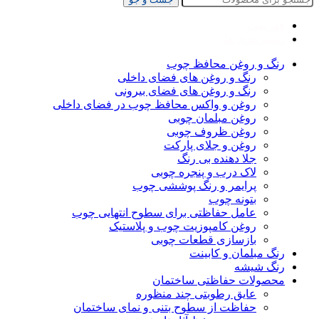
فهرست
دسته بندی ها
رنگ و روغن محافظ چوب
رنگ و روغن های فضای داخلی
رنگ و روغن های فضای بیرونی
روغن و واکس محافظ چوب در فضای داخلی
روغن مبلمان چوبی
روغن ظروف چوبی
روغن و جلای پارکت
جلا دهنده بی رنگ
لاک درب و پنجره چوبی
پرایمر و رنگ پوششی چوب
بتونه چوب
عامل حفاظتی برای سطوح انتهایی چوب
روغن کامپوزیت چوب و پلاستیک
بازسازی قطعات چوبی
رنگ مبلمان و کابینت
رنگ شیشه
محصولات حفاظتی ساختمان
عایق رطوبتی چند منظوره
حفاظت از سطوح بتنی و نمای ساختمان